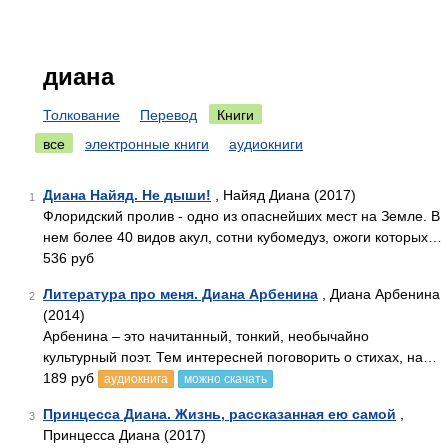
диана
Толкование
Перевод
Книги
все
электронные книги
аудиокниги
Диана Найяд. Не дыши!
, Найяд Диана (2017)
1
Флоридский пролив - одно из опаснейших мест на Земле. В
нем более 40 видов акул, сотни кубомедуз, ожоги которых…
536 руб
Литература про меня. Диана Арбенина
, Диана Арбенина
2
(2014)
Арбенина – это начитанный, тонкий, необычайно
культурный поэт. Тем интересней поговорить о стихах, на…
189 руб
аудиокнига
можно скачать
Принцесса Диана. Жизнь, рассказанная ею самой
,
3
Принцесса Диана (2017)