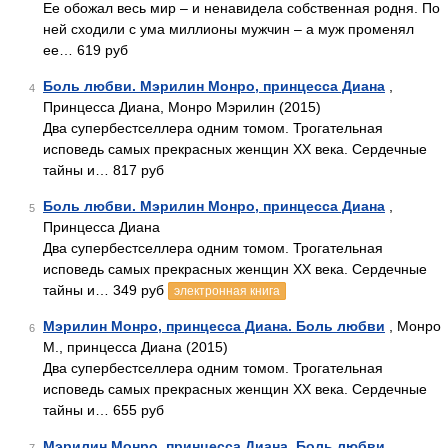
Ее обожал весь мир – и ненавидела собственная родня. По
ней сходили с ума миллионы мужчин – а муж променял
ее… 619 руб
Боль любви. Мэрилин Монро, принцесса Диана
,
4
Принцесса Диана, Монро Мэрилин (2015)
Два супербестселлера одним томом. Трогательная
исповедь самых прекрасных женщин XX века. Сердечные
тайны и… 817 руб
Боль любви. Мэрилин Монро, принцесса Диана
,
5
Принцесса Диана
Два супербестселлера одним томом. Трогательная
исповедь самых прекрасных женщин XX века. Сердечные
тайны и… 349 руб
электронная книга
Мэрилин Монро, принцесса Диана. Боль любви
, Монро
6
М., принцесса Диана (2015)
Два супербестселлера одним томом. Трогательная
исповедь самых прекрасных женщин XX века. Сердечные
тайны и… 655 руб
Мэрилин Монро, принцесса Диана. Боль любви
,