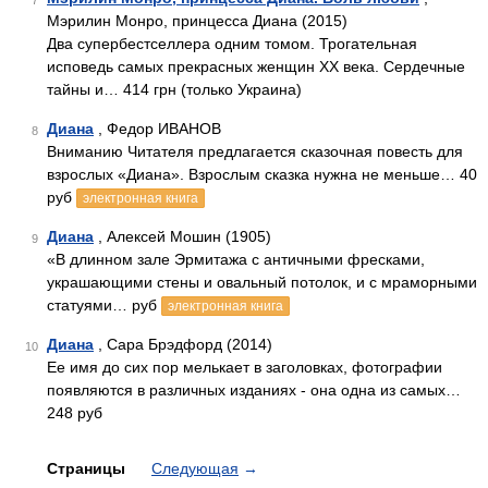
7
Мэрилин Монро, принцесса Диана (2015)
Два супербестселлера одним томом. Трогательная
исповедь самых прекрасных женщин XX века. Сердечные
тайны и… 414 грн (только Украина)
Диана
, Федор ИВАНОВ
8
Вниманию Читателя предлагается сказочная повесть для
взрослых «Диана». Взрослым сказка нужна не меньше… 40
руб
электронная книга
Диана
, Алексей Мошин (1905)
9
«В длинном зале Эрмитажа с античными фресками,
украшающими стены и овальный потолок, и с мраморными
статуями… руб
электронная книга
Диана
, Сара Брэдфорд (2014)
10
Ее имя до сих пор мелькает в заголовках, фотографии
появляются в различных изданиях - она одна из самых…
248 руб
Страницы
Следующая
→